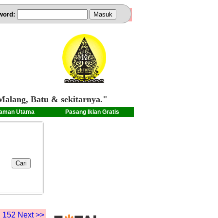
word:
Malang, Batu & sekitarnya."
aman Utama
Pasang Iklan Gratis
.
152
Next >>