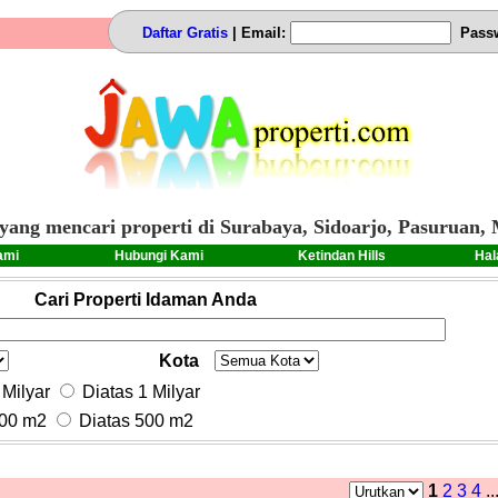
Daftar Gratis
| Email:
Pass
yang mencari properti di Surabaya, Sidoarjo, Pasuruan, 
ami
Hubungi Kami
Ketindan Hills
Hal
Cari Properti Idaman Anda
Kota
Milyar
Diatas 1 Milyar
00 m2
Diatas 500 m2
1
2
3
4
..