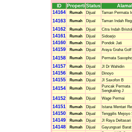
ID
Properti
Status
Alama
14164
Rumah
Dijual
Taman Permata I
14163
Rumah
Dijual
Taman Indah Reg
14162
Rumah
Dijual
Citra Indah Bristo
14161
Rumah
Dijual
Sidoarjo
14160
Rumah
Dijual
Pondok Jati
14159
Rumah
Dijual
Araya Graha Golf
14158
Rumah
Dijual
Permata Saxoph
14157
Rumah
Dijual
Jl Dr Wahidin
14156
Rumah
Dijual
Dinoyo
14155
Rumah
Dijual
Jl Saxofon B
Puncak Permata
14154
Rumah
Dijual
Sengkaling J
14152
Rumah
Dijual
Wage Permai
14151
Rumah
Dijual
Istana Mentari R
14150
Rumah
Dijual
Tenggilis Mejoyo 
14149
Rumah
Dijual
Jl Raya Deltasari
14148
Rumah
Dijual
Gayungsari Barat