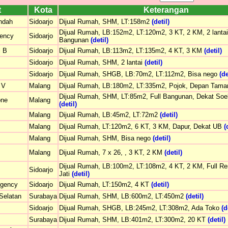
t
Kota
Keterangan
ndah
Sidoarjo
Dijual Rumah, SHM, LT:158m2
(detil)
Dijual Rumah, LB:152m2, LT:120m2, 3 KT, 2 KM, 2 lantai,
ency
Sidoarjo
Bangunan
(detil)
l B
Sidoarjo
Dijual Rumah, LB:113m2, LT:135m2, 4 KT, 3 KM
(detil)
Sidoarjo
Dijual Rumah, SHM, 2 lantai
(detil)
Sidoarjo
Dijual Rumah, SHGB, LB:70m2, LT:112m2, Bisa nego
(de
 V
Malang
Dijual Rumah, LB:180m2, LT:335m2, Pojok, Depan Tam
Dijual Rumah, SHM, LT:85m2, Full Bangunan, Dekat Soe
one
Malang
(detil)
Malang
Dijual Rumah, LB:45m2, LT:72m2
(detil)
Malang
Dijual Rumah, LT:120m2, 6 KT, 3 KM, Dapur, Dekat UB
(
Malang
Dijual Rumah, SHM, Bisa nego
(detil)
Malang
Dijual Rumah, 7 x 26, , 3 KT, 2 KM
(detil)
Dijual Rumah, LB:100m2, LT:108m2, 4 KT, 2 KM, Full R
Sidoarjo
Jati
(detil)
egency
Sidoarjo
Dijual Rumah, LT:150m2, 4 KT
(detil)
Selatan
Surabaya
Dijual Rumah, SHM, LB:600m2, LT:450m2
(detil)
Sidoarjo
Dijual Rumah, SHGB, LB:245m2, LT:308m2, Ada Toko
(d
Surabaya
Dijual Rumah, SHM, LB:401m2, LT:300m2, 20 KT
(detil)