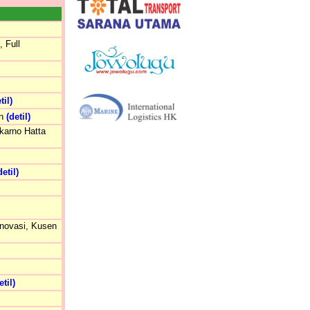
 Full
til)
an
(detil)
karno Hatta
detil)
enovasi, Kusen
etil)