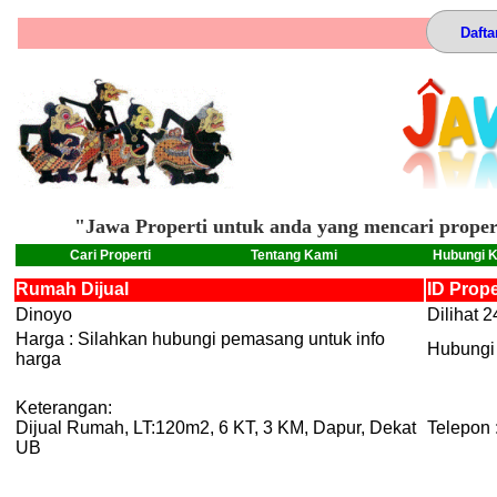
Dafta
"Jawa Properti untuk anda yang mencari propert
Cari Properti
Tentang Kami
Hubungi 
Rumah Dijual
ID Prop
Dinoyo
Dilihat 2
Harga : Silahkan hubungi pemasang untuk info
Hubungi 
harga
Keterangan:
Dijual Rumah, LT:120m2, 6 KT, 3 KM, Dapur, Dekat
Telepon 
UB