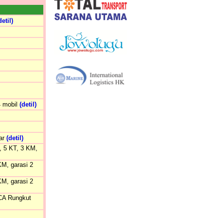
detil)
4 mobil
(detil)
bar
(detil)
, 5 KT, 3 KM,
M, garasi 2
M, garasi 2
CA Rungkut