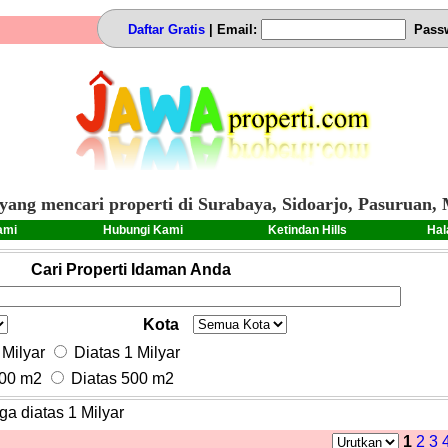
Daftar Gratis
| Email:
Pass
yang mencari properti di Surabaya, Sidoarjo, Pasuruan, 
ami
Hubungi Kami
Ketindan Hills
Hal
Cari Properti Idaman Anda
Kota
Milyar
Diatas 1 Milyar
00 m2
Diatas 500 m2
ga diatas 1 Milyar
1
2
3