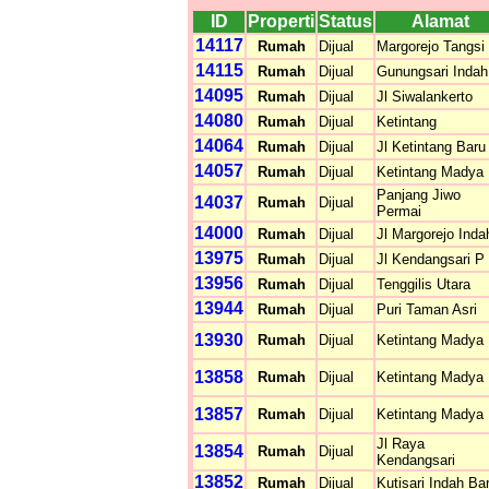
ID
Properti
Status
Alamat
14117
Rumah
Dijual
Margorejo Tangsi
14115
Rumah
Dijual
Gunungsari Indah
14095
Rumah
Dijual
Jl Siwalankerto
14080
Rumah
Dijual
Ketintang
14064
Rumah
Dijual
Jl Ketintang Baru
14057
Rumah
Dijual
Ketintang Madya
Panjang Jiwo
14037
Rumah
Dijual
Permai
14000
Rumah
Dijual
Jl Margorejo Inda
13975
Rumah
Dijual
Jl Kendangsari P
13956
Rumah
Dijual
Tenggilis Utara
13944
Rumah
Dijual
Puri Taman Asri
13930
Rumah
Dijual
Ketintang Madya
13858
Rumah
Dijual
Ketintang Madya
13857
Rumah
Dijual
Ketintang Madya
Jl Raya
13854
Rumah
Dijual
Kendangsari
13852
Rumah
Dijual
Kutisari Indah Ba