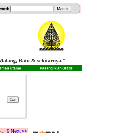
word:
Malang, Batu & sekitarnya."
aman Utama
Pasang Iklan Gratis
4
...
9
Next >>