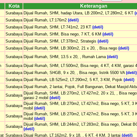
Kota
Keterangan
Surabaya
Dijual Rumah, SHM, hadap Utara, LB:200m2, LT:280m2, 6 KT
(
Surabaya
Dijual Rumah, LT:176m2
(detil)
Surabaya
Dijual Rumah, SHM, LT:741m2, 23 KT
(detil)
Surabaya
Dijual Rumah, SHM, Bisa nego, 7 KT, 6 KM
(detil)
Surabaya
Dijual Rumah, SHM, LT:378m2, Strategis
(detil)
Surabaya
Dijual Rumah, SHM, LB:300m2, 21 x 20, , Bisa nego
(detil)
Surabaya
Dijual Rumah, SHM, 13.5 x 20, , Rumah Lama
(detil)
h
Surabaya
Dijual Rumah, SHM, LT:500m2, Bisa nego, 4 KT, 4 KM, garasi 
Surabaya
Dijual Rumah, SHGB, 9 x 20, , Bisa nego, listrik 5500 VA
(detil)
Surabaya
Dijual Rumah, LB:525m2, LT:290m2, 5 KT, 3 KM, Pojok
(detil)
Surabaya
Dijual Rumah, 2 lantai, Pojok, Full Bangunan, Dekat Masjid Ak
Dijual Rumah, SHM, LB:270m2, LT:427m2, 20 x 21, , Bisa nego
Surabaya
garasi 2 mobil
(detil)
Dijual Rumah, SHM, LB:270m2, LT:427m2, Bisa nego, 5 KT, 3 K
Surabaya
mobil
(detil)
Dijual Rumah, SHM, LB:270m2, LT:427m2, Bisa nego, 5 KT, 3 K
Surabaya
mobil
(detil)
Dijual Rumah, SHM, LB:244m2, LT:283m2, Bisa nego, Dekat B
Surabaya
(detil)
rat
Surabaya
Dijual Rumah, LT:162m2, 9 x 18, , 6 KT, 4 KM, 3 lantai
(detil)