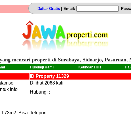
Daftar Gratis
| Email:
Pass
yang mencari properti di Surabaya, Sidoarjo, Pasuruan, 
ami
Hubungi Kami
Ketindan Hills
Hal
ID Property 11329
Katamso
Dilihat 2068 kali
tuk info
Hubungi :
LT:73m2, Bisa
Telepon :