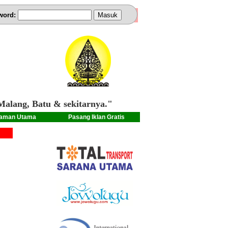
word:
Malang, Batu & sekitarnya."
aman Utama
Pasang Iklan Gratis